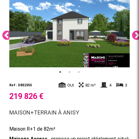
OUI
82 m²
4
3
Ref : DBE2355
219 826 €
MAISON+TERRAIN À ANISY
Maison R+1 de 82m²
Maisons Axcess,
propose un projet idéalement situé