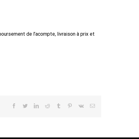
ursement de l’acompte, livraison à prix et
Facebook
Twitter
LinkedIn
Reddit
Tumblr
Pinterest
Vk
Email