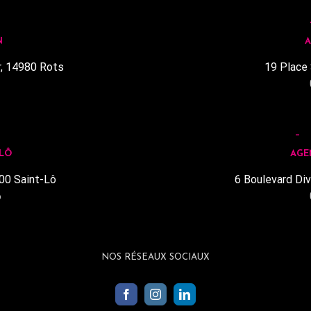
N
A
r, 14980 Rots
19 Place 
1
 LÔ
AGE
00 Saint-Lô
6 Boulevard Div
6
NOS RÉSEAUX SOCIAUX