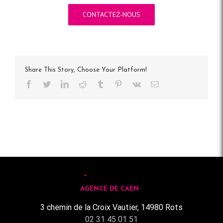
CONTACTEZ-NOUS
Share This Story, Choose Your Platform!
Facebook
Twitter
LinkedIn
Reddit
Tumblr
Pinterest
Vk
Email
AGENCE DE CAEN
3 chemin de la Croix Vautier, 14980 Rots
02 31 45 01 51