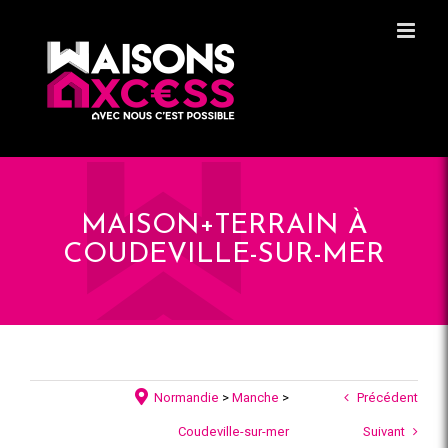
Skip
Panneau de gestion des cookies
to
content
MAISON+TERRAIN À
COUDEVILLE-SUR-MER
Normandie
>
Manche
>
Précédent
Coudeville-sur-mer
Suivant