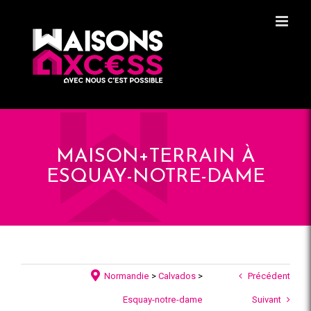
Skip
Panneau de gestion des cookies
to
content
MAISON+TERRAIN À
ESQUAY-NOTRE-DAME
Normandie
>
Calvados
>
Précédent
Esquay-notre-dame
Suivant