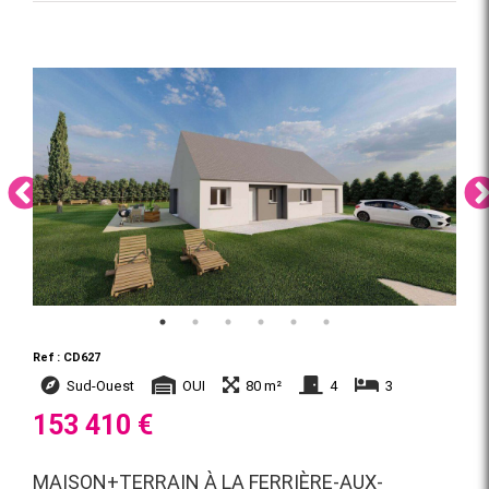
Ref : CD627
Sud-Ouest
OUI
80 m²
4
3
153 410 €
MAISON+TERRAIN À LA FERRIÈRE-AUX-