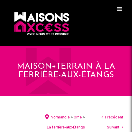
Skip
Panneau de gestion des cookies
to
content
MAISON+TERRAIN À LA
FERRIÈRE-AUX-ÉTANGS
Normandie
>
Orne
>
Précédent
La ferrière-aux-Étangs
Suivant