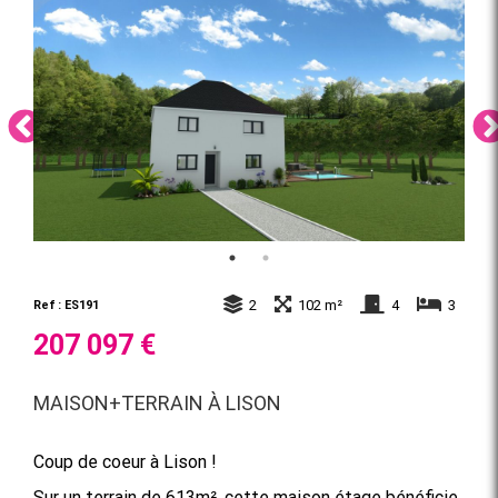
2
102 m²
4
3
Ref : ES191
207 097 €
MAISON+TERRAIN À LISON
Coup de coeur à Lison !
Sur un terrain de 613m², cette maison étage bénéficie