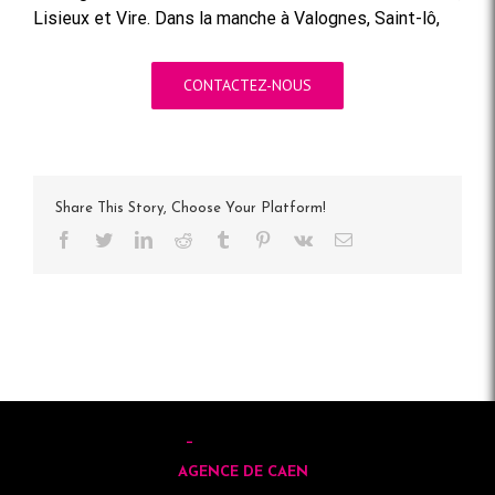
Lisieux et Vire. Dans la manche à Valognes, Saint-lô,
CONTACTEZ-NOUS
Share This Story, Choose Your Platform!
Facebook
Twitter
LinkedIn
Reddit
Tumblr
Pinterest
Vk
Email
AGENCE DE CAEN