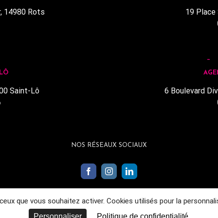
r, 14980 Rots
19 Place 
1
 LÔ
AGE
00 Saint-Lô
6 Boulevard Div
6
NOS RÉSEAUX SOCIAUX
 ceux que vous souhaitez activer. Cookies utilisés pour la personnal
Personnaliser
Politique de confidentialité
entions légales
|
Politique de confidentialité
|
© conception Mediapilote Normand