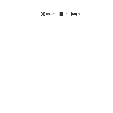
80 m²
4
3