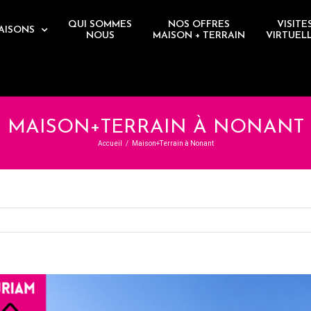
QUI SOMMES
NOS OFFRES
VISITE
AISONS
NOUS
MAISON + TERRAIN
VIRTUEL
MAISON+TERRAIN À NONANT
Accueil
/
Maison+Terrain à Nonant