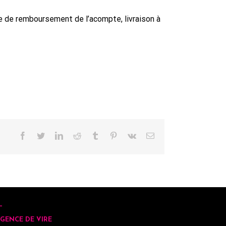
e de remboursement de l’acompte, livraison à
Facebook
Twitter
LinkedIn
Reddit
Tumblr
Pinterest
Vk
Email
GENCE DE VIRE