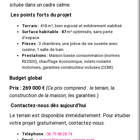
située dans un cadre calme.
Les points forts du projet
Terrain :
418 m², bien exposé et entièrement viabilisé.
Surface habitable : 87
m² optimisés, sans perte
d’espace.
Pièces :
3 chambres, une pièce de vie ouverte avec
cuisine, 1 salle de bain.
Prestations :
Maison basse consommation (normes
RE2020), chauffage économique, volets roulants
motorisés, garanties constructeur incluses (CCMI).
Budget global
Prix : 269 000 €
(Ce prix comprend : le terrain, la
construction de la maison, les garanties )
.
Contactez-nous dès aujourd’hui
Le terrain est disponible immédiatement. Pour étudier
votre projet gratuitement, contactez-nous :
Téléphone :
06.79.98.28.74
Email :
e.suriam@maisons-axcess.com