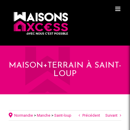
Skip
Panneau de gestion des cookies
to
content
MAISON+TERRAIN À SAINT-
LOUP
Normandie
>
Manche
>
Saint-loup
Précédent
Suivant