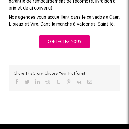
garantie de remboursement de l’acompte, livraison à
prix et délai convenu)
Nos agences vous accueillent dans le calvados à Caen,
Lisieux et Vire. Dans la manche à Valognes, Saint-lô,
CONTACTEZ-NOUS
Share This Story, Choose Your Platform!
Facebook
Twitter
LinkedIn
Reddit
Tumblr
Pinterest
Vk
Email