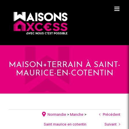
Skip
Panneau de gestion des cookies
to
content
MAISON+TERRAIN À SAINT-
MAURICE-EN-COTENTIN
Normandie
>
Manche
>
Précédent
Saint maurice en cotentin
Suivant