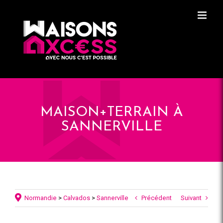
Skip
Panneau de gestion des cookies
to
content
MAISON+TERRAIN À
SANNERVILLE
Normandie
>
Calvados
>
Sannerville
Précédent
Suivant