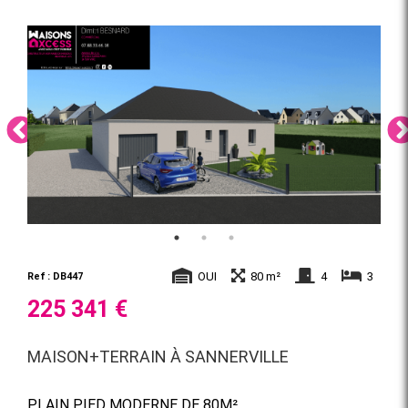
OUI
80 m²
4
3
Ref : DB447
225 341 €
MAISON+TERRAIN À SANNERVILLE
PLAIN PIED MODERNE DE 80M²