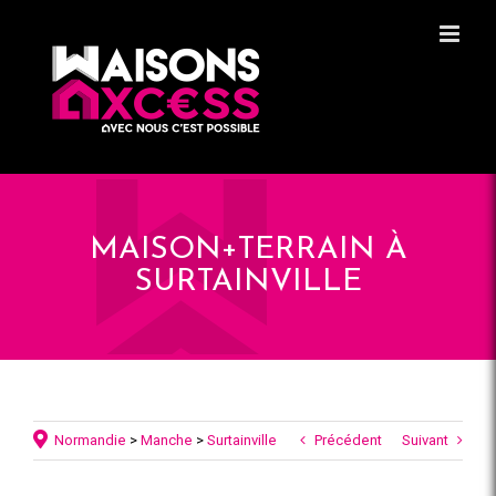
Skip
Panneau de gestion des cookies
to
content
MAISON+TERRAIN À
SURTAINVILLE
Normandie
>
Manche
>
Surtainville
Précédent
Suivant