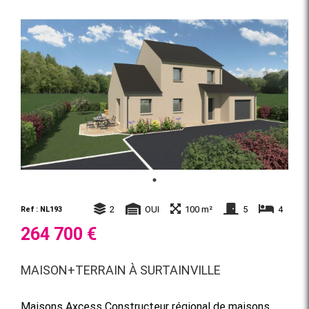
2
OUI
100 m²
5
4
Ref : NL193
264 700 €
MAISON+TERRAIN À SURTAINVILLE
Maisons Axcess Constructeur régional de maisons