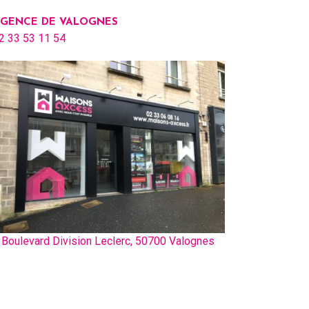
GENCE DE VALOGNES
2 33 53 11 54
 Boulevard Division Leclerc, 50700 Valognes