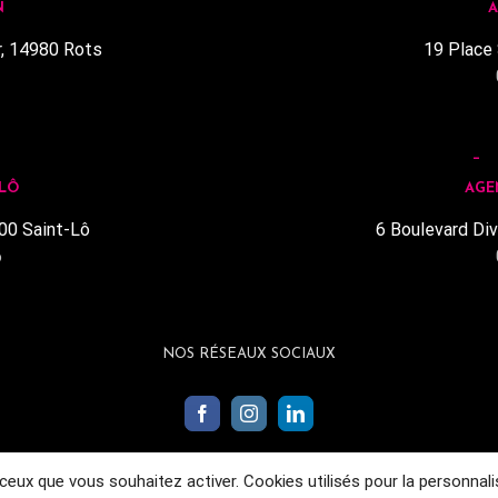
N
A
r, 14980 Rots
19 Place 
1
 LÔ
AGE
00 Saint-Lô
6 Boulevard Div
6
NOS RÉSEAUX SOCIAUX
 ceux que vous souhaitez activer. Cookies utilisés pour la personnal