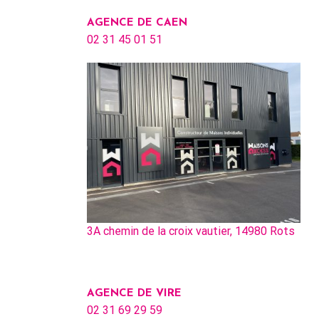
AGENCE DE CAEN
02 31 45 01 51
3A chemin de la croix vautier, 14980 Rots
AGENCE DE VIRE
02 31 69 29 59