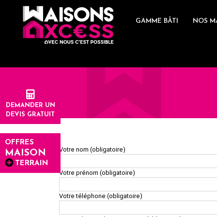
Skip
Panneau de gestion des cookies
to
GAMME BÂTI
NOS M
content
DEMANDER UN
DEVIS GRATUIT
OFFRES
Votre nom (obligatoire)
MAISON
TERRAIN
Votre prénom (obligatoire)
Votre téléphone (obligatoire)