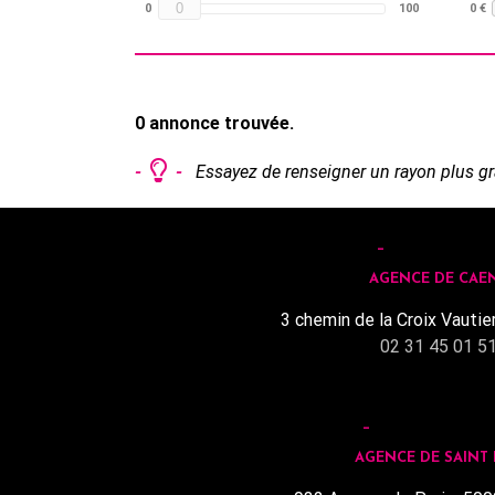
0
0
100
0 €
0 annonce trouvée.
-
-
Essayez de renseigner un rayon plus gr
AGENCE DE CAE
3 chemin de la Croix Vautie
02 31 45 01 5
AGENCE DE SAINT