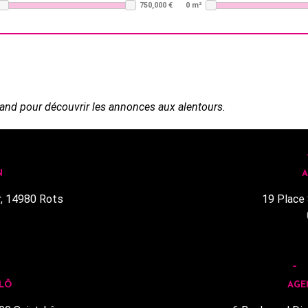
750,000 €
0 m²
and pour découvrir les annonces aux alentours.
N
A
r, 14980 Rots
19 Place 
1
 LÔ
AGE