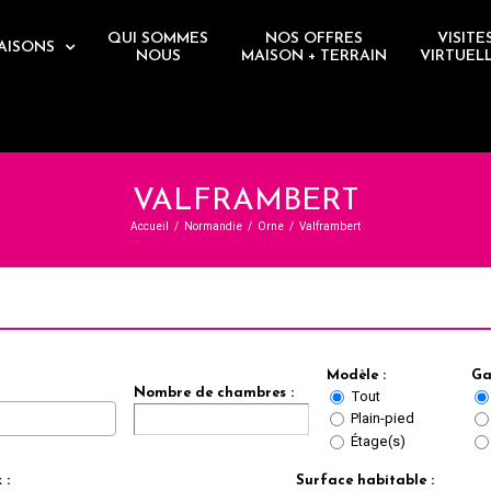
QUI SOMMES
NOS OFFRES
VISITE
AISONS
NOUS
MAISON + TERRAIN
VIRTUEL
VALFRAMBERT
Accueil
/
Normandie
/
Orne
/
Valframbert
Modèle :
Ga
Nombre de chambres :
Tout
Plain-pied
Étage(s)
 :
Surface habitable :