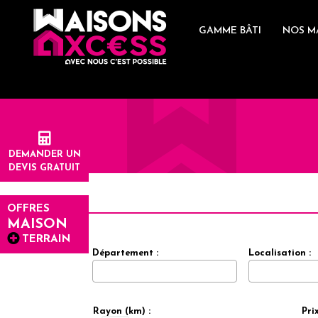
Skip
Panneau de gestion des cookies
to
GAMME BÂTI
NOS M
content
DEMANDER UN
DEVIS GRATUIT
OFFRES
MAISON
TERRAIN
Département :
Localisation :
Rayon (km) :
Prix