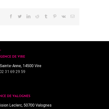
Facebook
Twitter
LinkedIn
Reddit
Tumblr
Pinterest
Vk
Email
GENCE DE VIRE
Sainte-Anne, 14500 Vire
02 31 69 29 59
NCE DE VALOGNES
ision Leclerc, 50700 Valognes