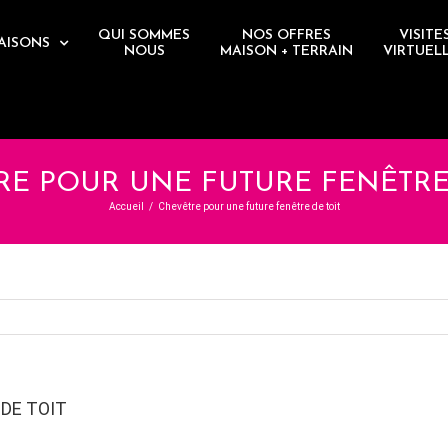
QUI SOMMES
NOS OFFRES
VISITE
AISONS
NOUS
MAISON + TERRAIN
VIRTUEL
RE POUR UNE FUTURE FENÊTRE 
Accueil
/
Chevêtre pour une future fenêtre de toit
DE TOIT