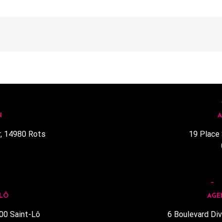
N
A
r, 14980 Rots
19 Place 
1
 LÔ
AGE
00 Saint-Lô
6 Boulevard Div