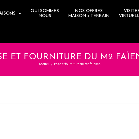
QUI SOMMES
NOS OFFRES
VISITE
AISONS
NOUS
MAISON + TERRAIN
VIRTUEL
SE ET FOURNITURE DU M2 FAÏE
Accueil
/
Pose et fourniture du m2 faïence