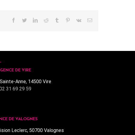
Facebook
Twitter
LinkedIn
Reddit
Tumblr
Pinterest
Vk
Email
GENCE DE VIRE
Sainte-Anne, 14500 Vire
02 31 69 29 59
NCE DE VALOGNES
ision Leclerc, 50700 Valognes