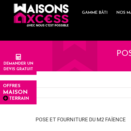
Skip
Panneau de gestion des cookies
to
GAMME BÂTI
NOS M
content
PO
DEMANDER UN
DEVIS GRATUIT
OFFRES
MAISON
TERRAIN
POSE ET FOURNITURE DU M2 FAÏENCE