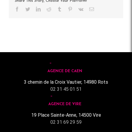
Share This Story, Choose Your Platform!
Facebook
Twitter
LinkedIn
Reddit
Tumblr
Pinterest
Vk
Email
AGENCE DE CAEN
3 chemin de la Croix Vautier, 14980 Rots
02 31 45 01 51
AGENCE DE VIRE
19 Place Sainte-Anne, 14500 Vire
02 31 69 29 59