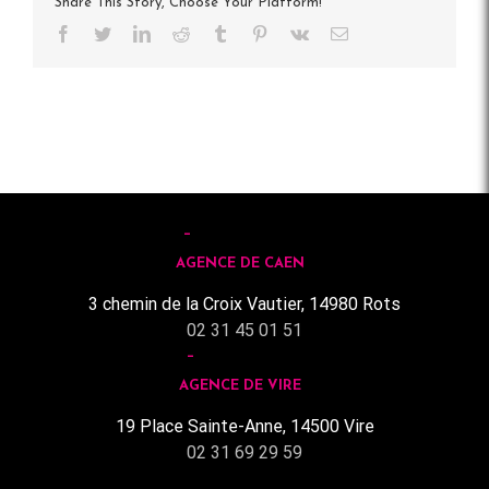
Share This Story, Choose Your Platform!
Facebook
Twitter
LinkedIn
Reddit
Tumblr
Pinterest
Vk
Email
AGENCE DE CAEN
3 chemin de la Croix Vautier, 14980 Rots
02 31 45 01 51
AGENCE DE VIRE
19 Place Sainte-Anne, 14500 Vire
02 31 69 29 59