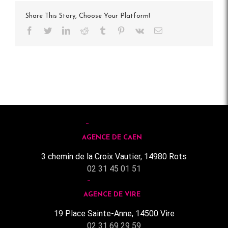
Share This Story, Choose Your Platform!
Facebook
Twitter
LinkedIn
Reddit
Tumblr
Pinterest
Vk
Email
AGENCE DE CAEN
3 chemin de la Croix Vautier, 14980 Rots
02 31 45 01 51
AGENCE DE VIRE
19 Place Sainte-Anne, 14500 Vire
02 31 69 29 59