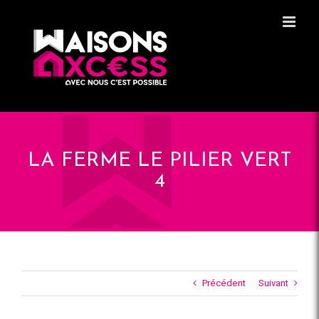
Skip
Panneau de gestion des cookies
to
content
LA FERME LE PILIER VERT
4
Précédent
Suivant