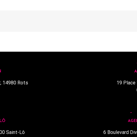
N
A
r, 14980 Rots
19 Place 
1
 LÔ
AGE
00 Saint-Lô
6 Boulevard Div