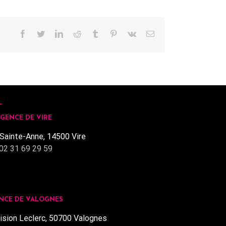
Facebook
Twitter
LinkedIn
Reddit
Tumblr
Pinterest
Vk
Email
GENCE DE VIRE
Sainte-Anne, 14500 Vire
02 31 69 29 59
NCE DE VALOGNES
ision Leclerc, 50700 Valognes