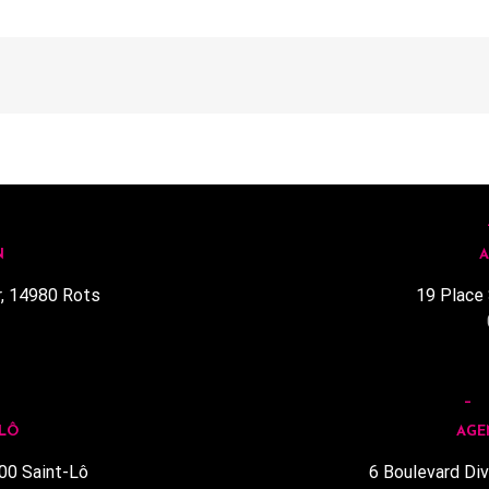
N
A
r, 14980 Rots
19 Place 
1
 LÔ
AGE
00 Saint-Lô
6 Boulevard Div