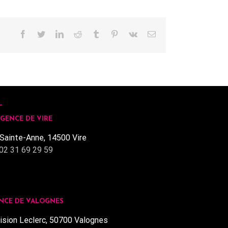
Facebook
Twitter
LinkedIn
Reddit
Tumblr
Pinterest
Vk
Email
GENCE DE VIRE
Sainte-Anne, 14500 Vire
02 31 69 29 59
NCE DE VALOGNES
ision Leclerc, 50700 Valognes