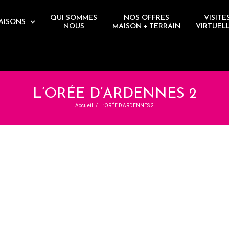
QUI SOMMES
NOS OFFRES
VISITE
AISONS
NOUS
MAISON + TERRAIN
VIRTUEL
L’ORÉE D’ARDENNES 2
Accueil
/
L’ORÉE D’ARDENNES 2