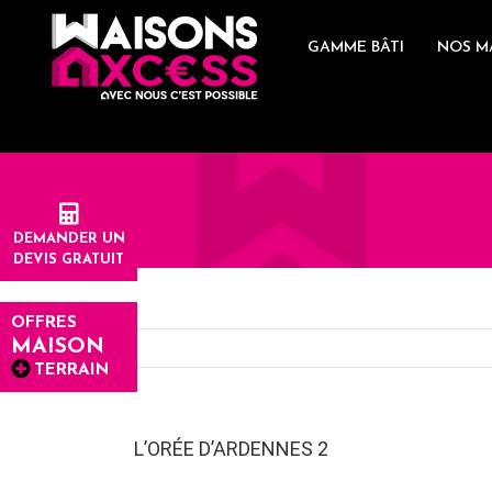
Skip
Panneau de gestion des cookies
to
GAMME BÂTI
NOS M
content
DEMANDER UN
DEVIS GRATUIT
OFFRES
MAISON
TERRAIN
L’ORÉE D’ARDENNES 2