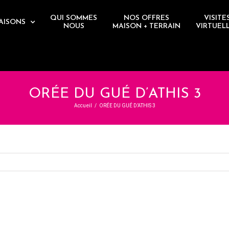
QUI SOMMES
NOS OFFRES
VISITE
AISONS
NOUS
MAISON + TERRAIN
VIRTUEL
ORÉE DU GUÉ D’ATHIS 3
Accueil
/
ORÉE DU GUÉ D’ATHIS 3