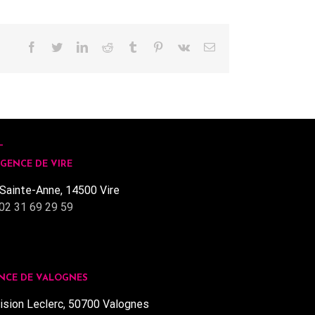
Facebook
Twitter
LinkedIn
Reddit
Tumblr
Pinterest
Vk
Email
GENCE DE VIRE
Sainte-Anne, 14500 Vire
02 31 69 29 59
NCE DE VALOGNES
ision Leclerc, 50700 Valognes