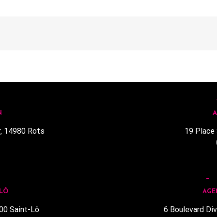
N
A
r, 14980 Rots
19 Place 
1
 LÔ
AGE
00 Saint-Lô
6 Boulevard Div