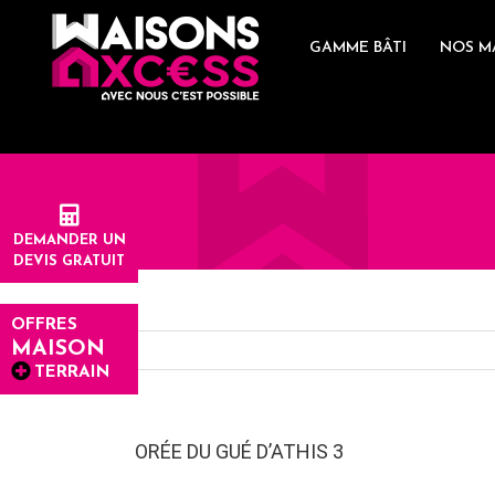
Skip
Panneau de gestion des cookies
to
GAMME BÂTI
NOS M
content
DEMANDER UN
DEVIS GRATUIT
OFFRES
MAISON
TERRAIN
ORÉE DU GUÉ D’ATHIS 3