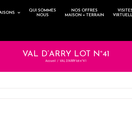
QUI SOMMES
NOS OFFRES
VISITE
AISONS
NOUS
MAISON + TERRAIN
VIRTUEL
VAL D’ARRY LOT N°41
Accueil
/
VAL D’ARRY lot n°41