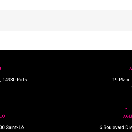
N
A
r, 14980 Rots
19 Place 
1
 LÔ
AGE
00 Saint-Lô
6 Boulevard Div