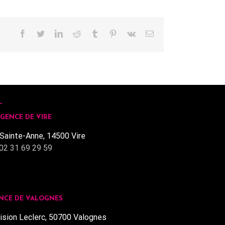
Facebook
Twitter
LinkedIn
Reddit
Tumblr
Pinterest
Vk
Email
GENCE DE VIRE
Sainte-Anne, 14500 Vire
02 31 69 29 59
NCE DE VALOGNES
ision Leclerc, 50700 Valognes