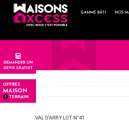
Skip
Panneau de gestion des cookies
to
GAMME BÂTI
NOS M
content
DEMANDER UN
DEVIS GRATUIT
OFFRES
MAISON
TERRAIN
VAL D’ARRY LOT N°41