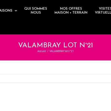
QUI SOMMES
NOS OFFRES
VISITE
AISONS
NOUS
MAISON + TERRAIN
VIRTUEL
VALAMBRAY LOT N°21
Accueil
/
VALAMBRAY lot n°21