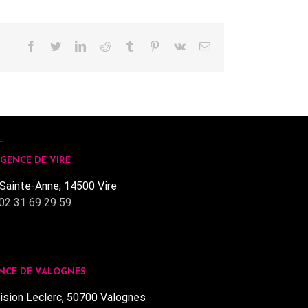
Facebook
Twitter
LinkedIn
Reddit
Tumblr
Pinterest
Vk
Email
GENCE DE VIRE
Sainte-Anne, 14500 Vire
02 31 69 29 59
NCE DE VALOGNES
ision Leclerc, 50700 Valognes