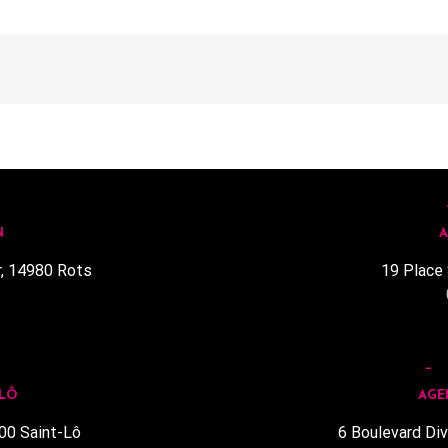
N
A
r, 14980 Rots
19 Place 
1
 LÔ
AGE
00 Saint-Lô
6 Boulevard Div