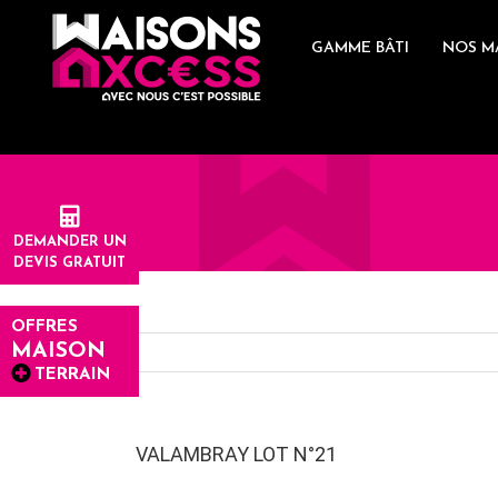
Skip
to
GAMME BÂTI
NOS M
content
DEMANDER UN
DEVIS GRATUIT
OFFRES
MAISON
TERRAIN
VALAMBRAY LOT N°21