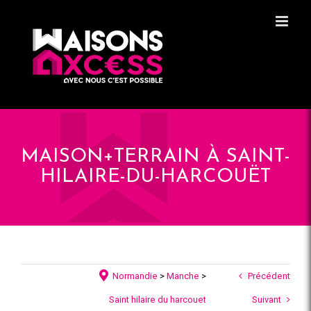
Skip
Panneau de gestion des cookies
to
content
MAISON+TERRAIN À SAINT-
HILAIRE-DU-HARCOUËT
Normandie
>
Manche
>
Précédent
Saint hilaire du harcouet
Suivant