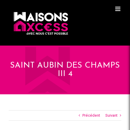
Skip
Panneau de gestion des cookies
to
content
SAINT AUBIN DES CHAMPS
III 4
Précédent
Suivant