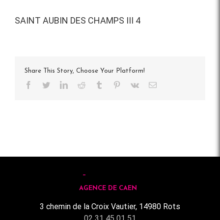
SAINT AUBIN DES CHAMPS III 4
Share This Story, Choose Your Platform!
Facebook
Twitter
LinkedIn
Reddit
Tumblr
Pinterest
Vk
Email
AGENCE DE CAEN
3 chemin de la Croix Vautier, 14980 Rots
02 31 45 01 51