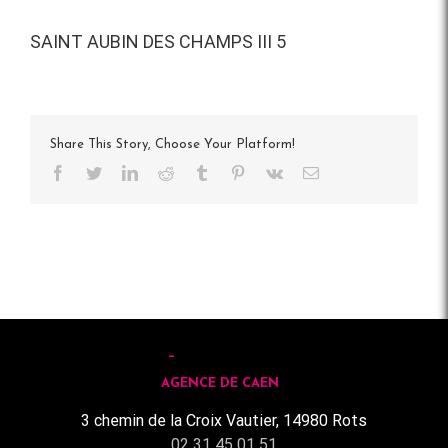
SAINT AUBIN DES CHAMPS III 5
Share This Story, Choose Your Platform!
Facebook
Twitter
LinkedIn
Reddit
Tumblr
Pinterest
Vk
Email
AGENCE DE CAEN
3 chemin de la Croix Vautier, 14980 Rots
02 31 45 01 51