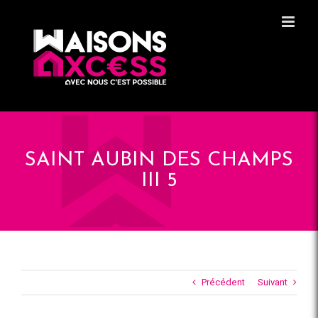
Skip
Panneau de gestion des cookies
to
content
SAINT AUBIN DES CHAMPS
III 5
Précédent
Suivant